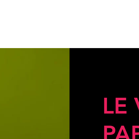
LE
PA