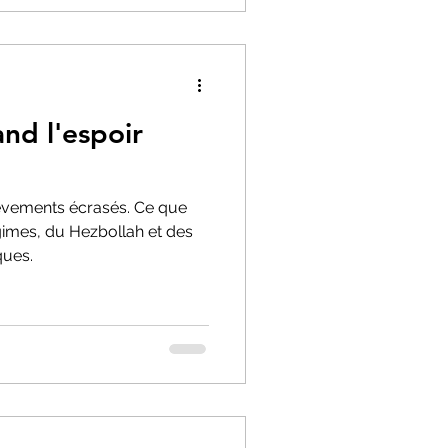
and l'espoir
lèvements écrasés. Ce que
gimes, du Hezbollah et des
ques.