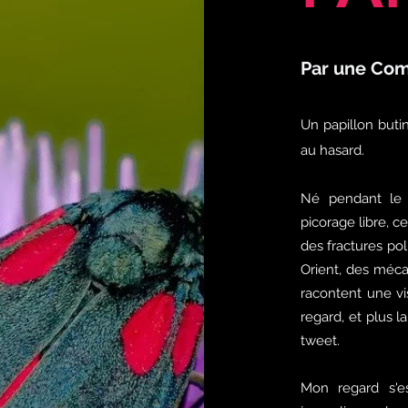
Par une Com
Un papillon buti
au hasard.
Né pendant le
picorage libre, c
des fractures po
Orient, des méca
racontent une vi
regard, et plus 
tweet.
Mon regard s'es