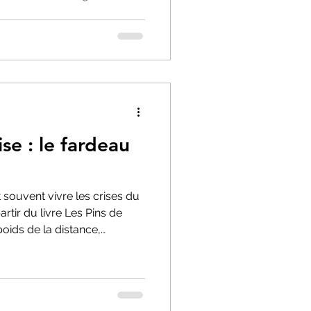
nos récits collectifs, nos
 moraux.
se : le fardeau
t souvent vivre les crises du
rtir du livre Les Pins de
oids de la distance,
 fatigue de l'impuissance.