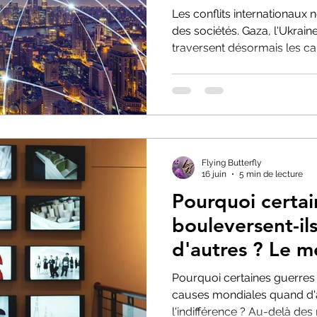
Les conflits internationaux n
des sociétés. Gaza, l'Ukra
traversent désormais les c
médias et les identités polit
disparition progressive de la
intérieure et politique intern
Flying Butterfly
16 juin
5 min de lecture
Pourquoi certai
bouleversent-i
d'autres ? Le 
l'indignation sé
Pourquoi certaines guerres
causes mondiales quand d'
l'indifférence ? Au-delà des