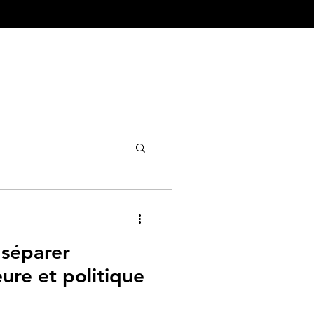
ture&Urbanisme
 séparer
eure et politique