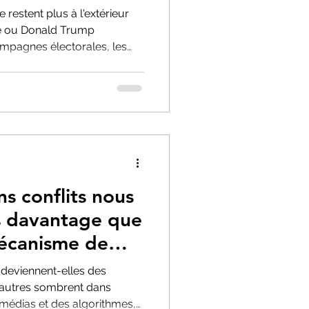
e restent plus à l'extérieur
ine ou Donald Trump
ampagnes électorales, les
iques. Une réflexion sur la
 frontière entre politique
ationale.
ns conflits nous
ls davantage que
mécanisme de
lective
 deviennent-elles des
autres sombrent dans
 médias et des algorithmes,