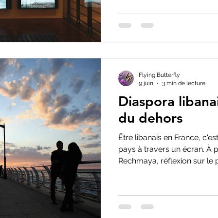
notre attention révèle aussi 
préférences et nos besoins
Flying Butterfly
9 juin
3 min de lecture
Diaspora libanai
du dehors
Être libanais en France, c'es
pays à travers un écran. À pa
Rechmaya, réflexion sur le p
l'attachement au Liban et la