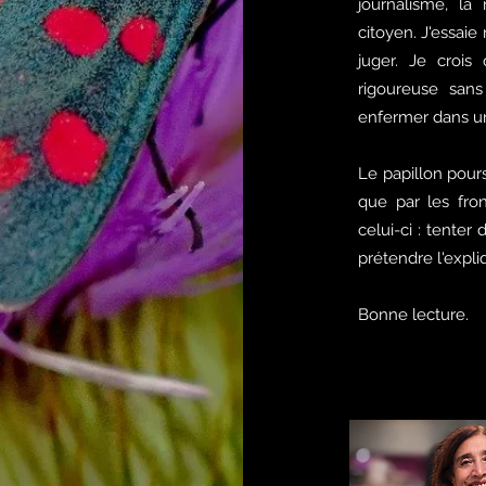
journalisme, la
citoyen. J'essai
juger. Je crois
rigoureuse sans
enfermer dans un
Le papillon poursu
que par les front
celui-ci : tent
prétendre l'expli
Bonne lecture.