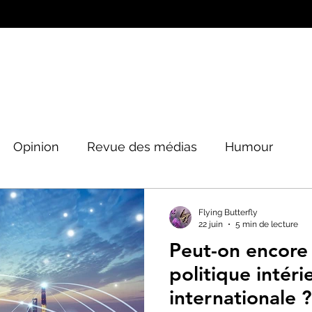
Opinion
Revue des médias
Humour
Peinture&Photographie
Musique
Architec
Flying Butterfly
22 juin
5 min de lecture
Peut-on encore
tique
politique intéri
internationale ?