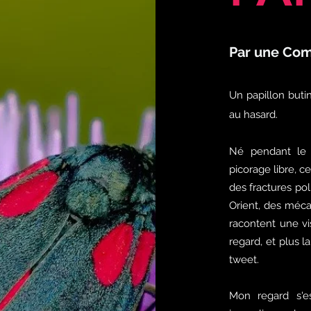
Par une Com
Un papillon buti
au hasard.
Né pendant le
picorage libre, c
des fractures po
Orient, des méca
racontent une vi
regard, et plus 
tweet.
Mon regard s'es