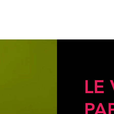
LE
PA