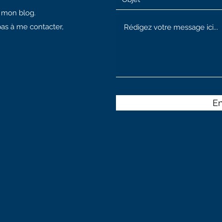
à mon blog.
pas à me contacter,
E