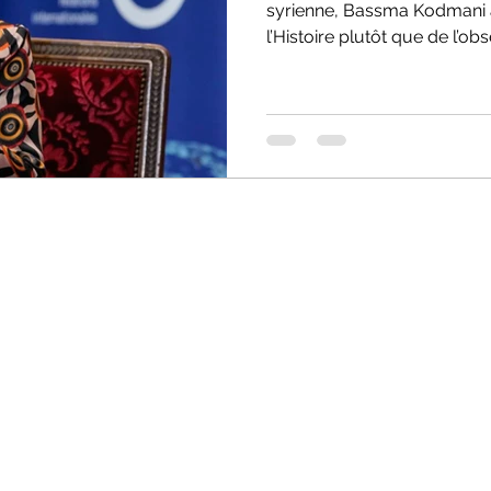
syrienne, Bassma Kodmani a
l’Histoire plutôt que de l’ob
d’une intellectuelle engagée
et action humanitaire.