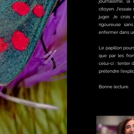
journalisme, la
citoyen. J'essai
juger. Je crois
rigoureuse sans
enfermer dans un
Le papillon poursu
que par les front
celui-ci : tent
prétendre l'expli
Bonne lecture.