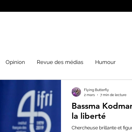
Opinion
Revue des médias
Humour
Peinture&Photographie
Musique
Architec
Flying Butterfly
2 mars
7 min de lecture
Bassma Kodmani
tique
la liberté
Chercheuse brillante et figu