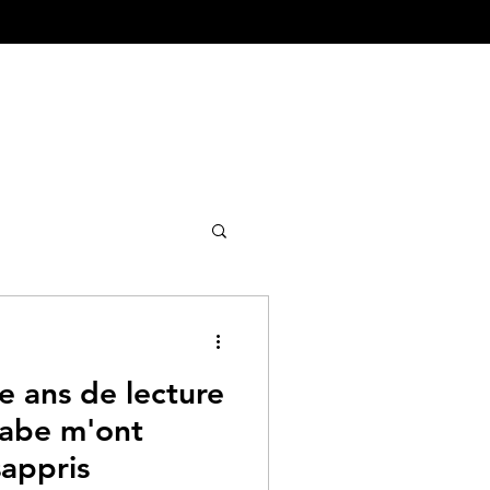
ture&Urbanisme
 ans de lecture
rabe m'ont
appris