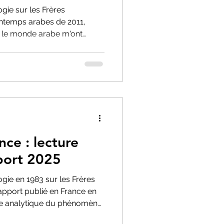
ie sur les Frères
ntemps arabes de 2011,
r le monde arabe m'ont
herchais pas : la différence
 Et la douleur qu'il y a à
nce : lecture
port 2025
ie en 1983 sur les Frères
pport publié en France en
re analytique du phénomène
nterdiction.