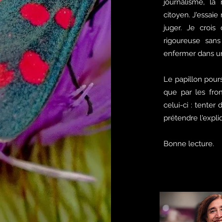
journalisme, la
citoyen. J'essai
juger. Je crois
rigoureuse sans
enfermer dans un
Le papillon poursu
que par les front
celui-ci : tent
prétendre l'expli
Bonne lecture.