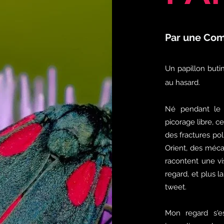
Par une Com
Un papillon buti
au hasard.
Né pendant le
picorage libre, c
des fractures po
Orient, des méca
racontent une vi
regard, et plus 
tweet.
Mon regard s'es