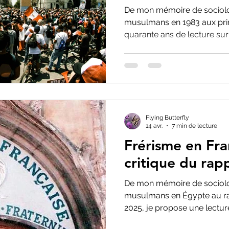
De mon mémoire de sociolog
musulmans en 1983 aux pri
quarante ans de lecture su
appris une chose que je ne c
entre comprendre et prévoir.
confondre les deux.
Flying Butterfly
14 avr.
7 min de lecture
Frérisme en Fra
critique du rap
De mon mémoire de sociolog
musulmans en Égypte au ra
2025, je propose une lectu
frériste et du débat sur son i