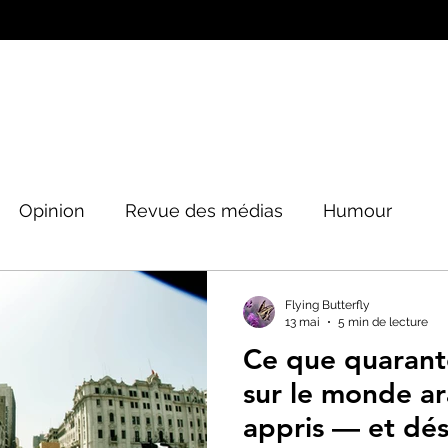
Opinion
Revue des médias
Humour
Peinture&Photographie
Musique
Architec
Flying Butterfly
13 mai
5 min de lecture
Ce que quarante
tique
sur le monde a
appris — et dés