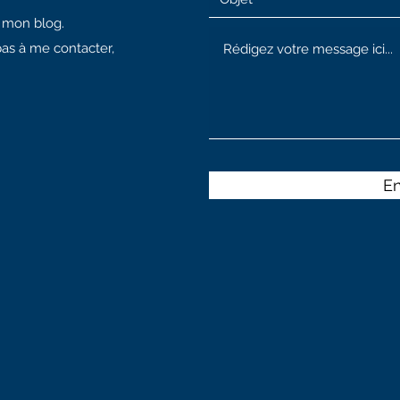
à mon blog.
pas à me contacter,
E