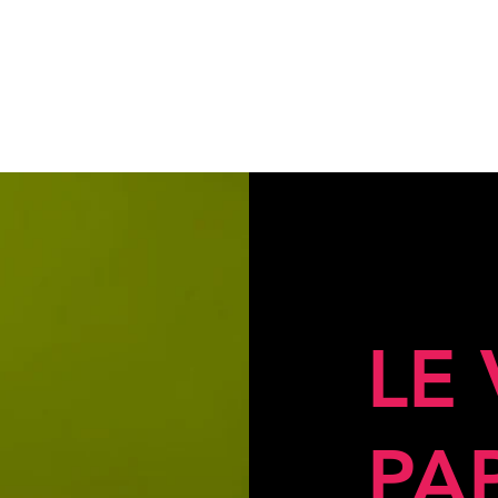
LE
PA