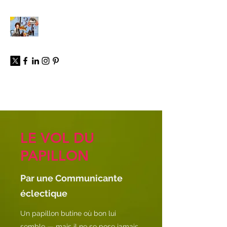
À propos
LE VOL DU
PAPILLON
Par une Communicante
éclectique
Un papillon butine où bon lui
semble — mais il ne se pose jamais