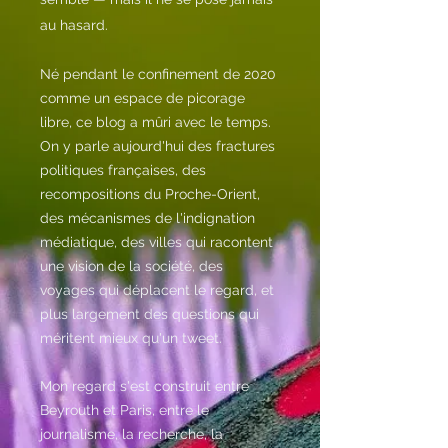
au hasard.
Né pendant le confinement de 2020
comme un espace de picorage
libre, ce blog a mûri avec le temps.
On y parle aujourd'hui des fractures
politiques françaises, des
recompositions du Proche-Orient,
des mécanismes de l'indignation
médiatique, des villes qui racontent
une vision de la société, des
voyages qui déplacent le regard, et
plus largement des questions qui
méritent mieux qu'un tweet.
Mon regard s'est construit entre
Beyrouth et Paris, entre le
journalisme, la recherche, la