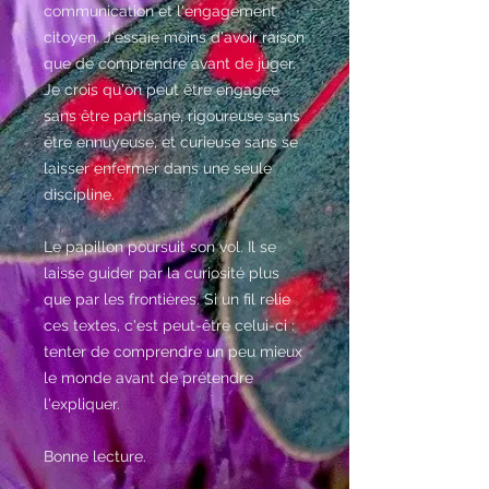
communication et l'engagement
citoyen. J'essaie moins d'avoir raison
que de comprendre avant de juger.
Je crois qu'on peut être engagée
sans être partisane, rigoureuse sans
être ennuyeuse, et curieuse sans se
laisser enfermer dans une seule
discipline.
Le papillon poursuit son vol. Il se
laisse guider par la curiosité plus
que par les frontières. Si un fil relie
ces textes, c'est peut-être celui-ci :
tenter de comprendre un peu mieux
le monde avant de prétendre
l'expliquer.
Bonne lecture.