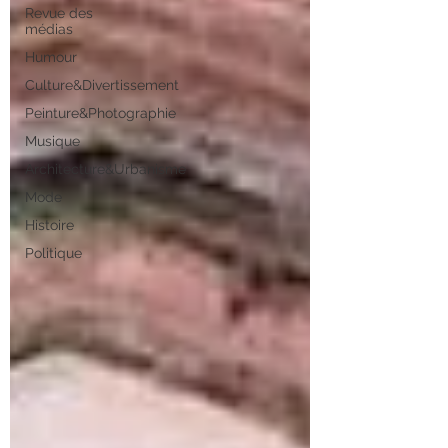
Revue des
médias
Humour
Culture&Divertissement
Peinture&Photographie
Musique
Architecture&Urbanisme
Mode
Histoire
Politique