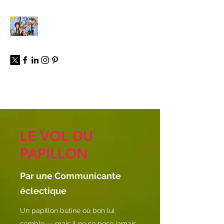
À propos
LE VOL DU
PAPILLON
Par une Communicante
éclectique
Un papillon butine où bon lui
semble — mais il ne se pose jamais