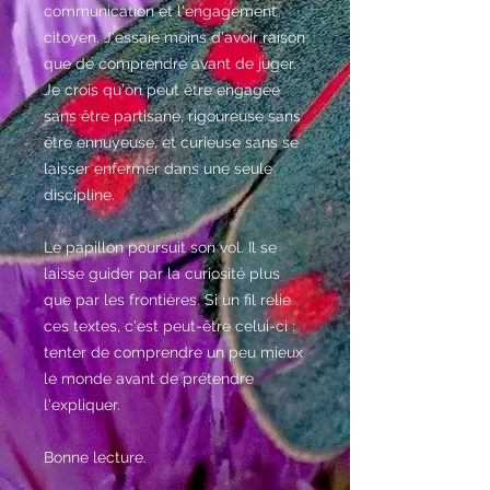
communication et l'engagement
citoyen. J'essaie moins d'avoir raison
que de comprendre avant de juger.
Je crois qu'on peut être engagée
sans être partisane, rigoureuse sans
être ennuyeuse, et curieuse sans se
laisser enfermer dans une seule
discipline.
Le papillon poursuit son vol. Il se
laisse guider par la curiosité plus
que par les frontières. Si un fil relie
ces textes, c'est peut-être celui-ci :
tenter de comprendre un peu mieux
le monde avant de prétendre
l'expliquer.
Bonne lecture.