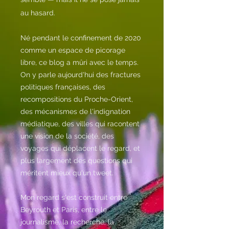
au hasard.
Né pendant le confinement de 2020
comme un espace de picorage
libre, ce blog a mûri avec le temps.
On y parle aujourd'hui des fractures
politiques françaises, des
recompositions du Proche-Orient,
des mécanismes de l'indignation
médiatique, des villes qui racontent
une vision de la société, des
voyages qui déplacent le regard, et
plus largement des questions qui
méritent mieux qu'un tweet.
Mon regard s'est construit entre
Beyrouth et Paris, entre le
journalisme, la recherche, la