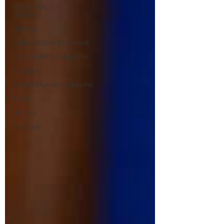
Revue des
médias
Humour
Culture&Divertissement
Peinture&Photographie
Musique
Architecture&Urbanisme
Mode
Histoire
Politique