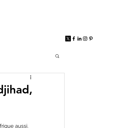
ture&Urbanisme
djihad,
frique aussi. 