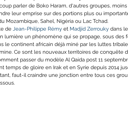
ucoup parler de Boko Haram, d'autres groupes, moins
re leur emprise sur des portions plus ou important
ns du Mozambique, Sahel, Nigéria ou Lac Tchad.
te de 
Jean-Philippe Rémy
et 
Madjid Zerrouky
 dans l
n lumière un phénomène qui se propage, sous des 
s le continent africain déjà miné par les luttes tribale
amine. Ce sont les nouveaux territoires de conquête de
 comment passer du modèle Al Qaida post 11 septembr
t temps de gloire en Irak et en Syrie depuis 2014 jus
utant, faut-il craindre une jonction entre tous ces gro
essous.