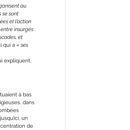
rganisent au 
 se sont 
s et l’action 
 entre insurgés 
scades, et 
 qui a 
« ses 
i expliquent, 
tuaient à bas 
igieuses, dans 
etombées 
usqu’ici, un 
ncentration de 