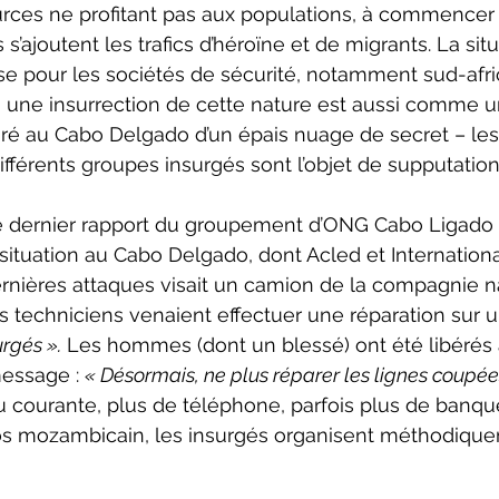
ces ne profitant pas aux populations, à commencer 
 s’ajoutent les trafics d’héroïne et de migrants. La situ
e pour les sociétés de sécurité, notamment sud-afric
ur, une insurrection de cette nature est aussi comme
ouré au Cabo Delgado d’un épais nuage de secret – le
fférents groupes insurgés sont l’objet de supputation
 dernier rapport du groupement d’ONG Cabo Ligado 
 situation au Cabo Delgado, dont Acled et International
ernières attaques visait un camion de la compagnie n
les techniciens venaient effectuer une réparation sur u
rgés ».
 Les hommes (dont un blessé) ont été libérés à
message : 
« Désormais, ne plus réparer les lignes coupée
eau courante, plus de téléphone, parfois plus de banqu
os mozambicain, les insurgés organisent méthodique