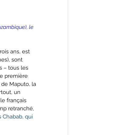
ozambique), le 
rois ans, est 
es), sont 
 – tous les 
ne première 
 de Maputo, la 
rtout, un 
le français 
amp retranché, 
s Chabab, qui 