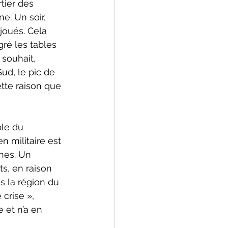
tier des 
e. Un soir, 
joués. Cela 
ré les tables 
souhait, 
ud, le pic de 
tte raison que 
ble du 
n militaire est 
nes. Un 
s, en raison 
s la région du 
crise », 
 et n’a en 