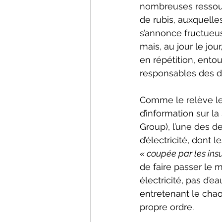
nombreuses ressour
de rubis, auxquelles
s’annonce fructueus
mais, au jour le jo
en répétition, ent
responsables des di
Comme le relève le
d’information sur la
Group), l’une des d
d’électricité, dont 
« coupée par les insu
de faire passer le 
électricité, pas d’
entretenant le cha
propre ordre.