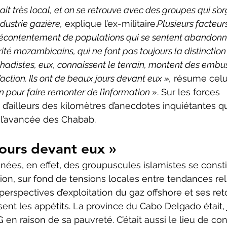
ait très local, et on se retrouve avec des groupes qui s’o
dustrie gazière,
 explique l’ex-militaire.
Plusieurs facteurs
écontentement de populations qui se sentent abandonnée
ité mozambicains, qui ne font pas toujours la distinction
jihadistes, eux, connaissent le terrain, montent des embu
action. Ils ont de beaux jours devant eux »,
 résume celui
n pour faire remonter de l’information »
. Sur les forces 
 d’ailleurs des kilomètres d’anecdotes inquiétantes qu
 l’avancée des Chabab.
ours devant eux »
nées, en effet, des groupuscules islamistes se consti
gion, sur fond de tensions locales entre tendances rel
perspectives d’exploitation du gaz offshore et ses r
nt les appétits. La province du Cabo Delgado était, j
 en raison de sa pauvreté. C’était aussi le lieu de co