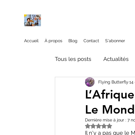
À propos
Accueil
À propos
Blog
Contact
S'abonner
Tous les posts
Actualités
Flying Butterfly
14
Culture&Divertissement
L’Afriqu
Le Mond
Mode
Histoire
Poli
Dernière mise à jour :
7 n
Noté NaN étoiles s
Il n'y a pas que le 