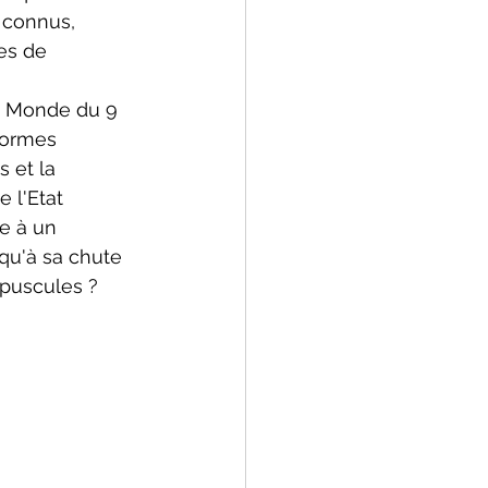
 connus, 
es de 
e Monde du 9 
formes 
s et la 
 l'Etat 
e à un 
qu'à sa chute 
upuscules ? 