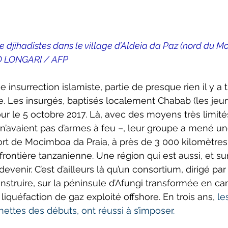
 djihadistes dans le village d’Aldeia da Paz (nord du M
O LONGARI / AFP
 insurrection islamiste, partie de presque rien il y a t
re. Les insurgés, baptisés localement Chabab (les jeun
ur le 5 octobre 2017. Là, avec des moyens très limités
 n’avaient pas d’armes à feu –, leur groupe a mené u
ort de Mocimboa da Praia, à près de 3 000 kilomètres
 frontière tanzanienne. Une région qui est aussi, et su
evenir. C’est d’ailleurs là qu’un consortium, dirigé par 
construire, sur la péninsule d’Afungi transformée en c
 liquéfaction de gaz exploité offshore. En trois ans, 
le
ettes des débuts, ont réussi à s’imposer.