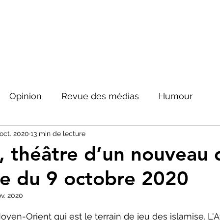
Opinion
Revue des médias
Humour
 oct. 2020
13 min de lecture
Peinture&Photographie
Musique
Architec
e, théâtre d’un nouveau 
e du 9 octobre 2020
tique
ov. 2020
ur 5.
Moyen-Orient qui est le terrain de jeu des islamise. L'A