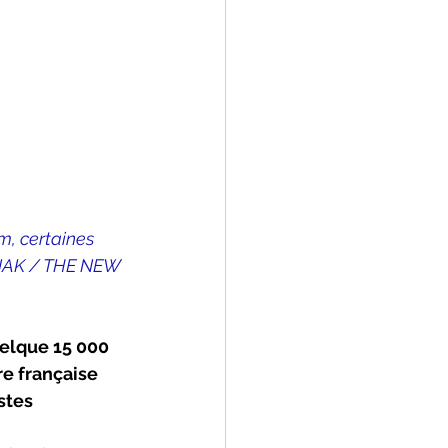
, certaines 
NAK / THE NEW 
uelque 15 000 
e française 
stes 