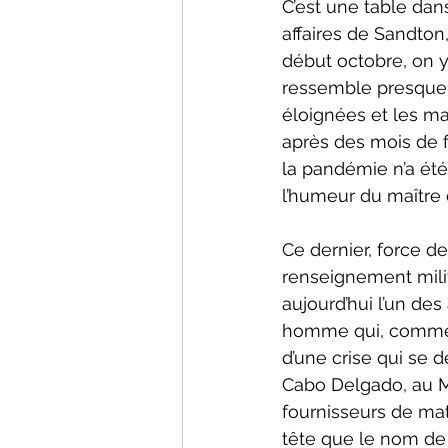
C’est une table dan
affaires de Sandton
début octobre, on y
ressemble presque 
éloignées et les ma
après des mois de f
la pandémie n’a été
l’humeur du maître 
Ce dernier, force de
renseignement milit
aujourd’hui l’un de
homme qui, comme to
d’une crise qui se 
Cabo Delgado, au M
fournisseurs de maté
tête que le nom de