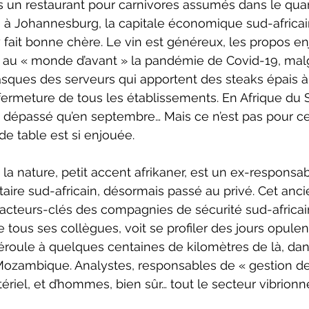
s un restaurant pour carnivores assumés dans le quar
, à Johannesburg, la capitale économique sud-africain
 fait bonne chère. Le vin est généreux, les propos en
au « monde d’avant » la pandémie de Covid-19, malg
sques des serveurs qui apportent des steaks épais à 
ermeture de tous les établissements. En Afrique du S
 dépassé qu’en septembre… Mais ce n’est pas pour ce
de table est si enjouée.
 la nature, petit accent afrikaner, est un ex-responsa
aire sud-africain, désormais passé au privé. Cet ancie
s acteurs-clés des compagnies de sécurité sud-africai
us ses collègues, voit se profiler des jours opulent
déroule à quelques centaines de kilomètres de là, dan
ozambique. Analystes, responsables de « gestion de 
riel, et d’hommes, bien sûr… tout le secteur vibrionne
 