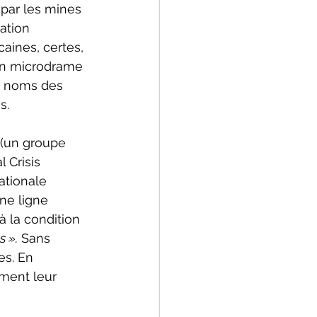
par les mines 
ation 
aines, certes, 
 un microdrame 
s noms des 
s.
(un groupe 
 Crisis 
ationale 
ne ligne 
 la condition 
s ».
 Sans 
es. En 
ment leur 