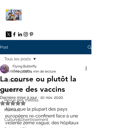
À propos
Post
Tous les posts
Flying Butterfly
Tous les posts
6 nov. 2020
4 min de lecture
La course ou plutôt la
Actualités
guerre des vaccins
Opinion
Dernière mise à jour :
10 nov. 2020
Revue des médias
Noté NaN étoiles sur 5.
Alors que la plupart des pays 
Humour
européens re-confinent face à une 
Culture&Divertissement
violente 2ème vague, des hôpitaux 