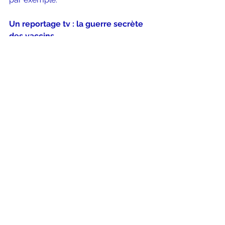
Un reportage tv : la guerre secrète 
des vaccins
Dernier reportage en date, celui 
diffusé hier et à revoir sur 
France 2 et 
France Info
, où cette course aux 
vaccins s'apparente davantage à une 
guerre des laboratoires et des pays 
et où la santé reste encore  un enjeu 
de taille pour la recherche privée et 
publique. La pandémie qui aura 
coûté très cher à bon nombre de 
pays a encore quelques mois devant 
elle avant, on l'espère, une (ou des 
victoires) de la science. 