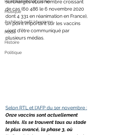
Peinture&Photographie
surchargés et un nombre croissant 
de cas (60 486 le 6 novembre 2020 
Musique
dont 4 331 en réanimation en France), 
Architecture&Urbanisme
un point important sur les vaccins 
vient d'être communiqué par 
Mode
plusieurs médias. 
Histoire
Politique
Selon RTL et l'AFP du 1er novembre :
Onze vaccins sont actuellement 
testés. Ils se trouvent tous au stade 
le plus avancé, la phase 3, où 