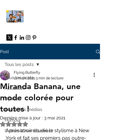
À propos
Post
Tous les posts
Flying Butterfly
Tous les posts
11 mars 2021
3 min de lecture
Miranda Banana, une
Actualités
mode colorée pour
Opinion
toutes !
Revue des médias
Dernière mise à jour :
3 mai 2021
Humour
Noté NaN étoiles sur 5.
Après avoir étudié le stylisme à New 
Culture&Divertissement
York et fait ses premiers pas outre-