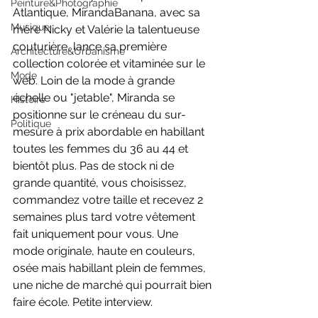
Peinture&Photographie
Atlantique, MirandaBanana, avec sa 
Musique
mère Nicky et Valérie la talentueuse 
couturière, lance sa première 
Architecture&Urbanisme
collection colorée et vitaminée sur le 
Mode
web. Loin de la mode à grande 
échelle ou "jetable", Miranda se 
Histoire
positionne sur le créneau du sur-
Politique
mesure à prix abordable en habillant 
toutes les femmes du 36 au 44 et 
bientôt plus. Pas de stock ni de 
grande quantité, vous choisissez, 
commandez votre taille et recevez 2 
semaines plus tard votre vêtement 
fait uniquement pour vous. Une 
mode originale, haute en couleurs, 
osée mais habillant plein de femmes, 
une niche de marché qui pourrait bien 
faire école. Petite interview.