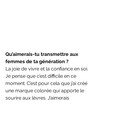
Qu’aimerais-tu transmettre aux 
femmes de ta génération ? 
La joie de vivre et la confiance en soi. 
Je pense que c’est difficile en ce 
moment. C’est pour cela que j’ai créé 
une marque colorée qui apporte le 
sourire aux lèvres. J’aimerais 
également que les femmes ne se 
limitent plus aux « règles » de la 
mode. On peut porter ce qu’on a 
envie du moment qu’on se sent bien 
dedans. Personne ne devrait nous 