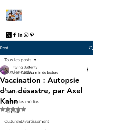
À propos
Post
Tous les posts
Flying Butterfly
Tous les posts
2 janv. 2021
14 min de lecture
Vaccination : Autopsie
Actualités
d'un désastre, par Axel
Opinion
Kahn
Revue des médias
Noté NaN étoiles sur 5.
Humour
Culture&Divertissement