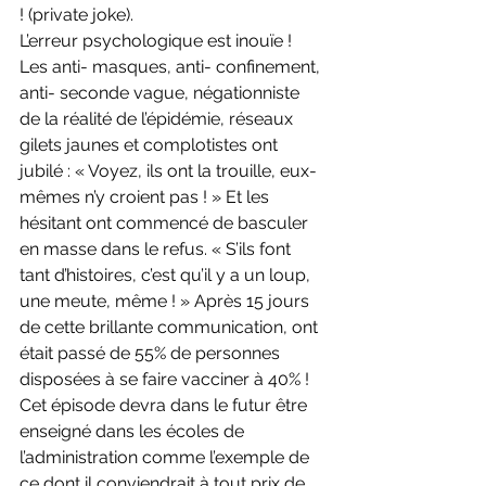
! (private joke). 
L’erreur psychologique est inouïe ! 
Les anti- masques, anti- confinement, 
anti- seconde vague, négationniste 
de la réalité de l’épidémie, réseaux 
gilets jaunes et complotistes ont 
jubilé : « Voyez, ils ont la trouille, eux-
mêmes n’y croient pas ! » Et les 
hésitant ont commencé de basculer 
en masse dans le refus. « S’ils font 
tant d’histoires, c’est qu’il y a un loup, 
une meute, même ! » Après 15 jours 
de cette brillante communication, ont 
était passé de 55% de personnes 
disposées à se faire vacciner à 40% ! 
Cet épisode devra dans le futur être 
enseigné dans les écoles de 
l’administration comme l’exemple de 
ce dont il conviendrait à tout prix de 