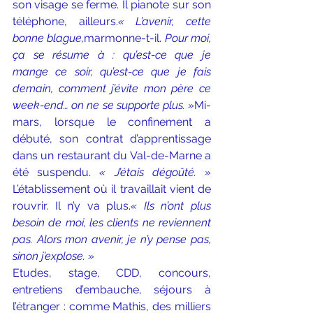
son visage se ferme. Il pianote sur son 
téléphone, ailleurs.
« L’avenir, cette 
bonne blague,
marmonne-t-il. 
Pour moi, 
ça se résume à : qu’est-ce que je 
mange ce soir, qu’est-ce que je fais 
demain, comment j’évite mon père ce 
week-end… on ne se supporte plus. »
Mi-
mars, lorsque le confinement a 
débuté, son contrat d’apprentissage 
dans un restaurant du Val-de-Marne a 
été suspendu. 
« J’étais dégoûté. » 
L’établissement où il travaillait vient de 
rouvrir. Il n’y va plus.
« Ils n’ont plus 
besoin de moi, les clients ne reviennent 
pas. Alors mon avenir, je n’y pense pas, 
sinon j’explose. »
Etudes, stage, CDD, concours, 
entretiens d’embauche, séjours à 
l’étranger : comme Mathis, des milliers 