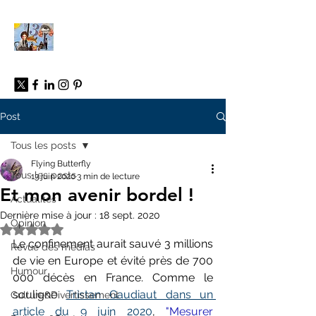
À propos
Post
Tous les posts
Flying Butterfly
Tous les posts
13 juin 2020
3 min de lecture
Et mon avenir bordel !
Actualités
Dernière mise à jour :
18 sept. 2020
Opinion
Noté NaN étoiles sur 5.
Le confinement aurait sauvé 3 millions 
Revue des médias
de vie en Europe et évité près de 700 
Humour
000 décès en France. Comme le 
souligne 
Tristan Gaudiaut dans un 
Culture&Divertissement
article du 9 juin 2020
, 
"
Mesurer 