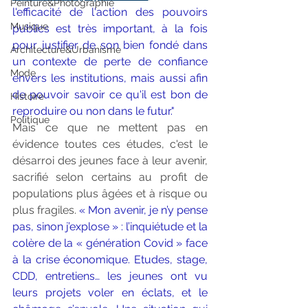
Peinture&Photographie
l'efficacité de l'
action des pouvoirs 
Musique
publics
est très important, à la fois 
pour justifier de son bien fondé dans 
Architecture&Urbanisme
un contexte de 
perte de confiance
Mode
envers les institutions, mais aussi afin 
de pouvoir savoir ce qu'il est bon de 
Histoire
reproduire ou non dans le futur."
Politique
Mais ce que ne mettent pas en 
évidence toutes ces études, c'est le 
désarroi des jeunes face à leur avenir, 
sacrifié selon certains au profit de 
populations plus âgées et à risque ou 
plus fragiles. 
« Mon avenir, je n’y pense 
pas, sinon j’explose » : l’inquiétude et la 
colère de la « génération Covid » face 
à la crise économique. Etudes, stage, 
CDD, entretiens… les jeunes ont vu 
leurs projets voler en éclats, et le 