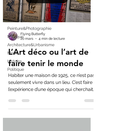
Revue des médias
Humour
Culture&Divertissement
Peinture&Photographie
Flying Butterfly
Musique
20 mars
4 min de lecture
Architecture&Urbanisme
L’Art déco ou l’art de
Mode
faire tenir le monde
Histoire
Politique
Habiter une maison de 1925, ce n’est pas
seulement vivre dans un lieu. C’est faire
l’expérience d’une époque qui cherchait
à organiser le monde. À travers l’Art
déco, se dessine une modernité
maîtrisée — et peut-être, déjà, une
réponse à nos propres incertitudes.