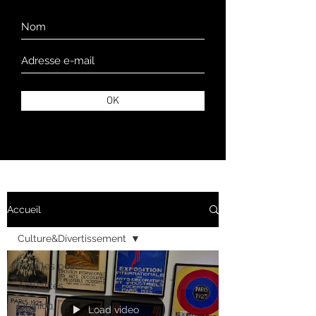
OK
Accueil
Culture&Divertissement
Tous les posts
Actualités
Opinion
Load video