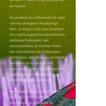
au hasard.
Né pendant le confinement de 2020
comme un espace de picorage
libre, ce blog a mûri avec le temps.
On y parle aujourd'hui des fractures
politiques françaises, des
recompositions du Proche-Orient,
des mécanismes de l'indignation
médiatique, des villes qui racontent
une vision de la société, des
voyages qui déplacent le regard, et
plus largement des questions qui
méritent mieux qu'un tweet.
Mon regard s'est construit entre
Beyrouth et Paris, entre le
journalisme, la recherche, la