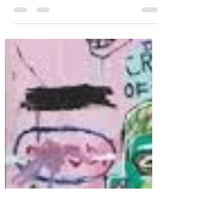
toujours avec Ibrahim
Maalouf
Quand Ibrahim Maalouf décide
d'interpréter Kalthoum, avec l'une des
plus belles chansons de la diva
égyptienne "Alf layla wa leila", j