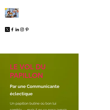
À propos
LE VOL DU
PAPILLON
Par une Communicante
éclectique
Un papillon butine où bon lui
semble — mais il ne se pose jamais