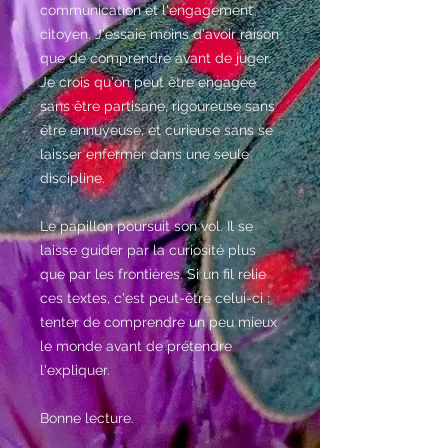
communication et l'engagement
citoyen. J'essaie moins d'avoir raison
que de comprendre avant de juger.
Je crois qu'on peut être engagée
sans être partisane, rigoureuse sans
être ennuyeuse, et curieuse sans se
laisser enfermer dans une seule
discipline.
Le papillon poursuit son vol. Il se
laisse guider par la curiosité plus
que par les frontières. Si un fil relie
ces textes, c'est peut-être celui-ci :
tenter de comprendre un peu mieux
le monde avant de prétendre
l'expliquer.
Bonne lecture.