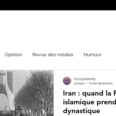
Opinion
Revue des médias
Humour
Peinture&Photographie
Musique
Architec
Flying Butterfly
13 mars
6 min de lecture
Iran : quand la
tique
islamique pren
dynastique