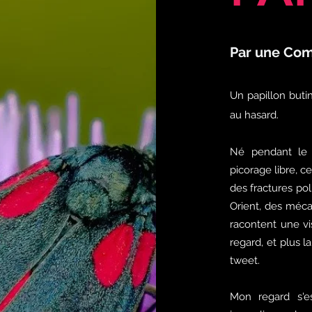
Par une Com
Un papillon buti
au hasard.
Né pendant le
picorage libre, c
des fractures po
Orient, des méca
racontent une vi
regard, et plus 
tweet.
Mon regard s'es