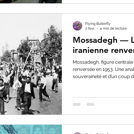
Flying Butterfly
2 févr.
4 min de lecture
Mossadegh — L
iranienne renve
Mossadegh, figure centrale 
renversée en 1953. Une anal
souveraineté et d’un coup d’É