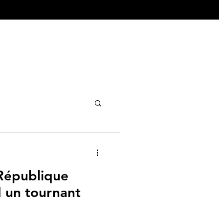
ture&Urbanisme
 République
d un tournant