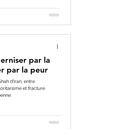
rniser par la
r par la peur
ah d’Iran, entre
ritarisme et fracture
ienne.