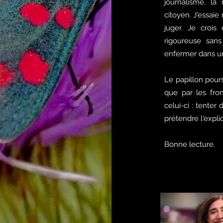
journalisme, la
citoyen. J'essai
juger. Je crois
rigoureuse sans
enfermer dans un
Le papillon poursu
que par les front
celui-ci : tent
prétendre l'expli
Bonne lecture.