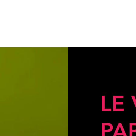
LE
PA