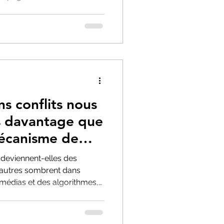
iques. Une réflexion sur la
 frontière entre politique
ationale.
ns conflits nous
ls davantage que
mécanisme de
lective
 deviennent-elles des
autres sombrent dans
 médias et des algorithmes,
nos récits collectifs, nos
 moraux.