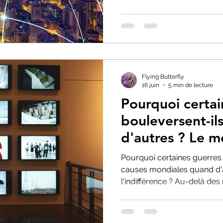
médias et les identités polit
disparition progressive de la
intérieure et politique intern
Flying Butterfly
16 juin
5 min de lecture
Pourquoi certai
bouleversent-i
d'autres ? Le 
l'indignation sé
Pourquoi certaines guerres
causes mondiales quand d'
l'indifférence ? Au-delà des
notre attention révèle aussi 
préférences et nos besoins