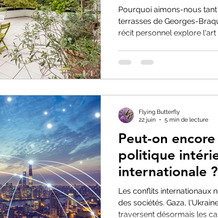
Pourquoi aimons-nous tant r
terrasses de Georges-Braq
récit personnel explore l'art 
repas de famille et ces conv
d'une soirée, nous donnent l
monde.
Flying Butterfly
22 juin
5 min de lecture
Peut-on encore
politique intéri
internationale ?
Les conflits internationaux n
des sociétés. Gaza, l'Ukra
traversent désormais les c