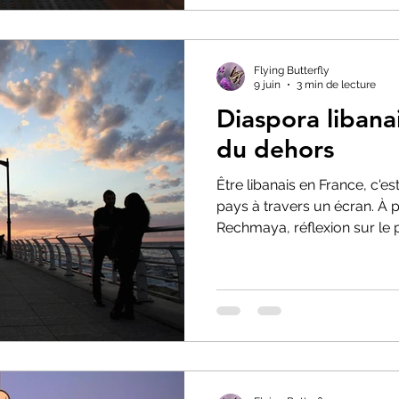
Flying Butterfly
9 juin
3 min de lecture
Diaspora libanai
du dehors
Être libanais en France, c'es
pays à travers un écran. À pa
Rechmaya, réflexion sur le p
l'attachement au Liban et la