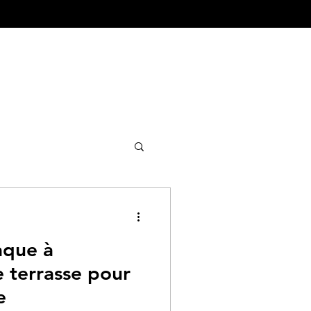
ture&Urbanisme
aque à
 terrasse pour
e