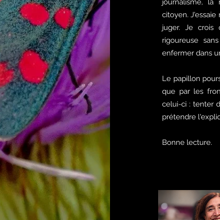
journalisme, la
citoyen. J'essai
juger. Je crois
rigoureuse sans
enfermer dans un
Le papillon poursu
que par les front
celui-ci : tent
prétendre l'expli
Bonne lecture.