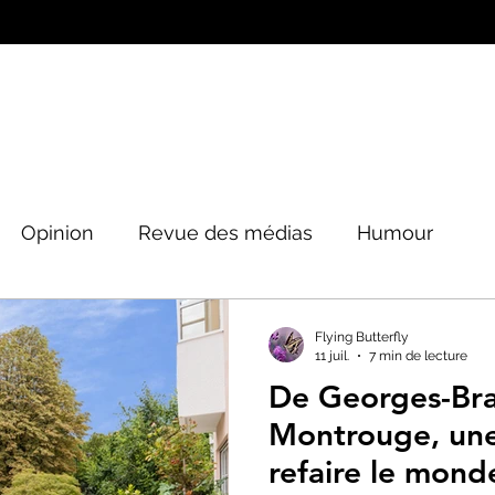
Opinion
Revue des médias
Humour
Peinture&Photographie
Musique
Architec
Flying Butterfly
11 juil.
7 min de lecture
De Georges-Br
tique
Montrouge, une
refaire le mond