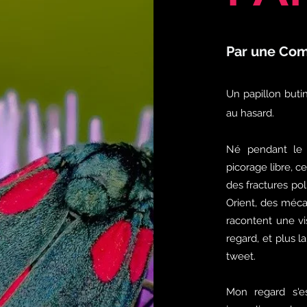
Par une Com
Un papillon buti
au hasard.
Né pendant le
picorage libre, c
des fractures po
Orient, des méca
racontent une vi
regard, et plus 
tweet.
Mon regard s'es