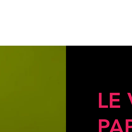
LE
PA