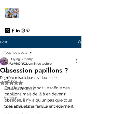
À propos
Post
Tous les posts
Flying Butterfly
Tous les posts
25 déc. 2020
2 min de lecture
Obsession papillons ?
Actualités
Dernière mise à jour :
27 déc. 2020
Opinion
Noté NaN étoiles sur 5.
Tout le monde le sait, je raffole des 
Revue des médias
papillons mais de là à en devenir 
Humour
obsédée, il n'y a qu'un pas que tous 
mes amis et ma famille entretiennent.
Culture&Divertissement