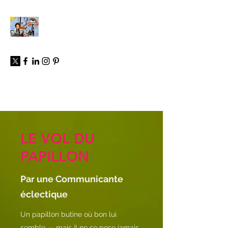
À propos
LE VOL DU
PAPILLON
Par une Communicante
éclectique
Un papillon butine où bon lui
semble — mais il ne se pose jamais