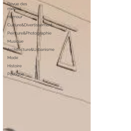
Revue des
médias
Humour
Culture&Divertissement
Peinture&Photographie
Musique
Architecture&Urbanisme
Mode
Histoire
Politique