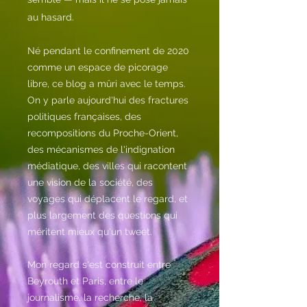
au hasard.
Né pendant le confinement de 2020
comme un espace de picorage
libre, ce blog a mûri avec le temps.
On y parle aujourd'hui des fractures
politiques françaises, des
recompositions du Proche-Orient,
des mécanismes de l'indignation
médiatique, des villes qui racontent
une vision de la société, des
voyages qui déplacent le regard, et
plus largement des questions qui
méritent mieux qu'un tweet.
Mon regard s'est construit entre
Beyrouth et Paris, entre le
journalisme, la recherche, la