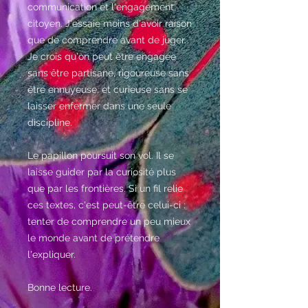
communication et l'engagement
citoyen. J'essaie moins d'avoir raison
que de comprendre avant de juger.
Je crois qu'on peut être engagée
sans être partisane, rigoureuse sans
être ennuyeuse, et curieuse sans se
laisser enfermer dans une seule
discipline.
Le papillon poursuit son vol. Il se
laisse guider par la curiosité plus
que par les frontières. Si un fil relie
ces textes, c'est peut-être celui-ci :
tenter de comprendre un peu mieux
le monde avant de prétendre
l'expliquer.
Bonne lecture.