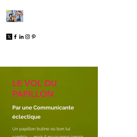
À propos
LE VOL DU
PAPILLON
Par une Communicante
éclectique
Un papillon butine où bon lui
semble — mais il ne se pose jamais