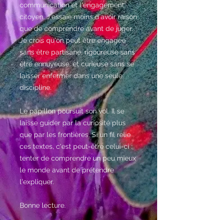
communication et l'engagement
citoyen. J'essaie moins d'avoir raison
que de comprendre avant de juger.
Je crois qu'on peut être engagée
sans être partisane, rigoureuse sans
être ennuyeuse, et curieuse sans se
laisser enfermer dans une seule
discipline.
Le papillon poursuit son vol. Il se
laisse guider par la curiosité plus
que par les frontières. Si un fil relie
ces textes, c'est peut-être celui-ci :
tenter de comprendre un peu mieux
le monde avant de prétendre
l'expliquer.
Bonne lecture.