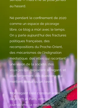
au hasard.
Né pendant le confinement de 2020
comme un espace de picorage
libre, ce blog a mûri avec le temps.
On y parle aujourd'hui des fractures
politiques françaises, des
recompositions du Proche-Orient,
des mécanismes de l'indignation
médiatique, des villes qui racontent
une vision de la société, des
voyages qui déplacent le regard, et
plus largement des questions qui
méritent mieux qu'un tweet.
Mon regard s'est construit entre
Beyrouth et Paris, entre le
journalisme, la recherche, la