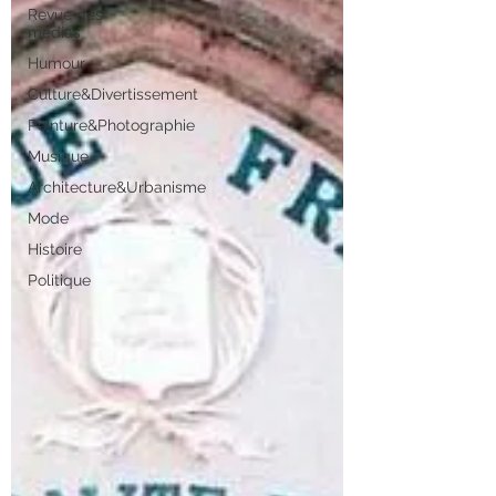
Revue des
médias
Humour
Culture&Divertissement
Peinture&Photographie
Musique
Architecture&Urbanisme
Mode
Histoire
Politique