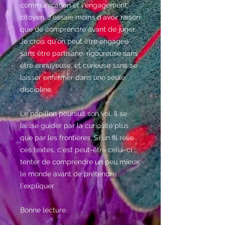
communication et l'engagement
citoyen. J'essaie moins d'avoir raison
que de comprendre avant de juger.
Je crois qu'on peut être engagée
sans être partisane, rigoureuse sans
être ennuyeuse, et curieuse sans se
laisser enfermer dans une seule
discipline.
Le papillon poursuit son vol. Il se
laisse guider par la curiosité plus
que par les frontières. Si un fil relie
ces textes, c'est peut-être celui-ci :
tenter de comprendre un peu mieux
le monde avant de prétendre
l'expliquer.
Bonne lecture.