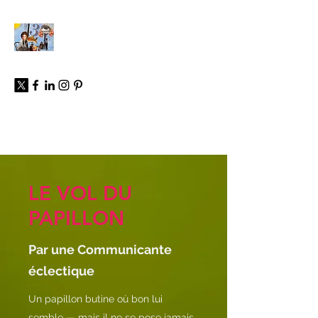
À propos
LE VOL DU
PAPILLON
Par une Communicante
éclectique
Un papillon butine où bon lui
semble — mais il ne se pose jamais