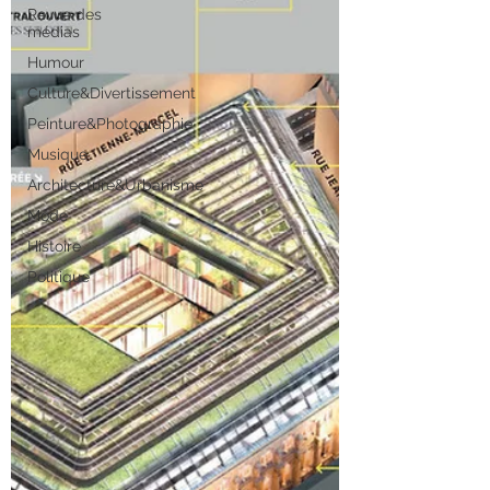
Revue des
médias
Humour
Culture&Divertissement
Peinture&Photographie
Musique
Architecture&Urbanisme
Mode
Histoire
Politique