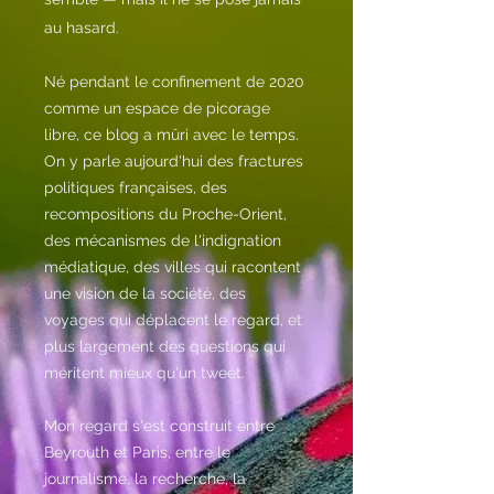
au hasard.
Né pendant le confinement de 2020
comme un espace de picorage
libre, ce blog a mûri avec le temps.
On y parle aujourd'hui des fractures
politiques françaises, des
recompositions du Proche-Orient,
des mécanismes de l'indignation
médiatique, des villes qui racontent
une vision de la société, des
voyages qui déplacent le regard, et
plus largement des questions qui
méritent mieux qu'un tweet.
Mon regard s'est construit entre
Beyrouth et Paris, entre le
journalisme, la recherche, la