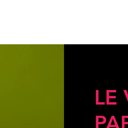
LE
PA