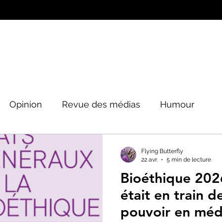
Opinion
Revue des médias
Humour
Peinture&Photographie
Musique
Architec
Flying Butterfly
22 avr.
5 min de lecture
Bioéthique 2026 
tique
était en train d
pouvoir en méd