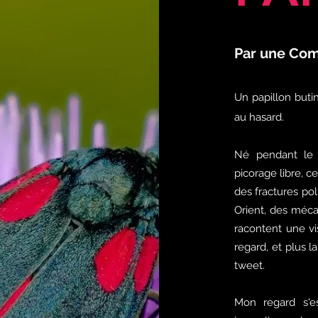
Par une Com
Un papillon buti
au hasard.
Né pendant le
picorage libre, c
des fractures po
Orient, des méca
racontent une vi
regard, et plus 
tweet.
Mon regard s'es