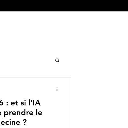
ture&Urbanisme
: et si l'IA
e prendre le
ecine ?