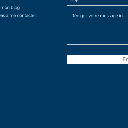
à mon blog.
pas à me contacter,
E