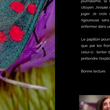
journalisme, la
citoyen. J'essai
juger. Je crois
rigoureuse sans
enfermer dans un
Le papillon poursu
que par les front
celui-ci : tent
prétendre l'expli
Bonne lecture.