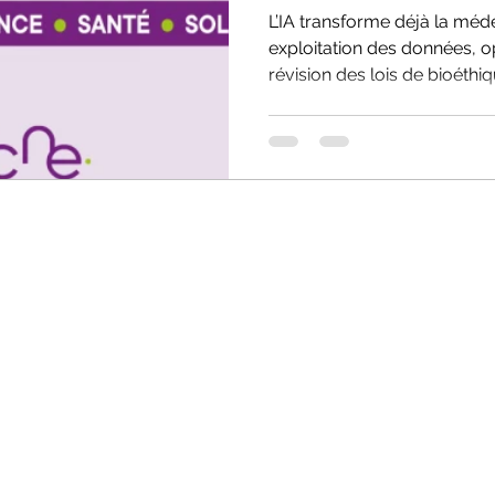
L’IA transforme déjà la méde
exploitation des données, o
révision des lois de bioéth
à une question structurant
surtout gouverner, cette no
décisionnelle ?