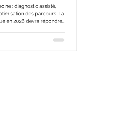
cine : diagnostic assisté,
ptimisation des parcours. La
ique en 2026 devra répondre
e : comment encadrer, mais
uvelle puissance