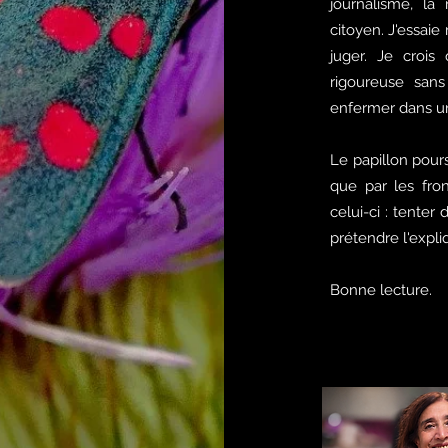
journalisme, la
citoyen. J'essai
juger. Je crois
rigoureuse sans
enfermer dans un
Le papillon poursu
que par les front
celui-ci : tent
prétendre l'expli
Bonne lecture.