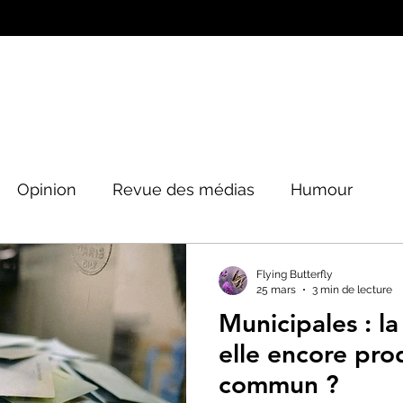
Opinion
Revue des médias
Humour
Peinture&Photographie
Musique
Architec
Flying Butterfly
25 mars
3 min de lecture
Municipales : la
tique
elle encore pro
commun ?