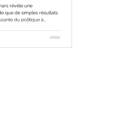
mars révèle une
de que de simples résultats
issante du politique à
. Analyse d’une
mocratique.