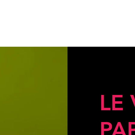
LE
PA