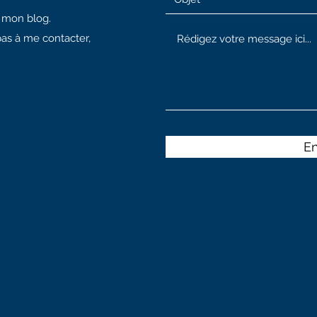
à mon blog.
pas à me contacter,
E