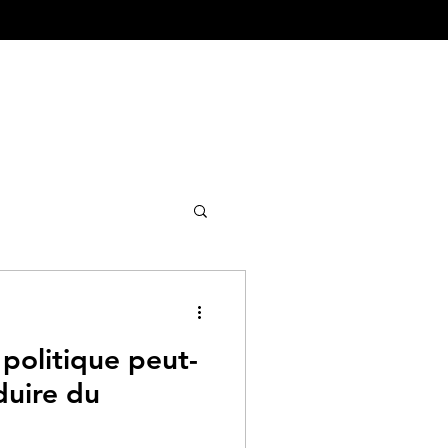
ture&Urbanisme
 politique peut-
duire du