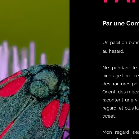
Par une Com
Un papillon buti
au hasard.
Né pendant le
picorage libre, c
des fractures po
Orient, des méca
racontent une vi
regard, et plus 
tweet.
Mon regard s'es