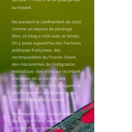
au hasard.
Né pendant le confinement de 2020
comme un espace de picorage
libre, ce blog a mûri avec le temps.
On y parle aujourd'hui des fractures
politiques françaises, des
recompositions du Proche-Orient,
des mécanismes de l'indignation
médiatique, des villes qui racontent
une vision de la société, des
voyages qui déplacent le regard, et
plus largement des questions qui
méritent mieux qu'un tweet.
Mon regard s'est construit entre
Beyrouth et Paris, entre le
journalisme, la recherche, la