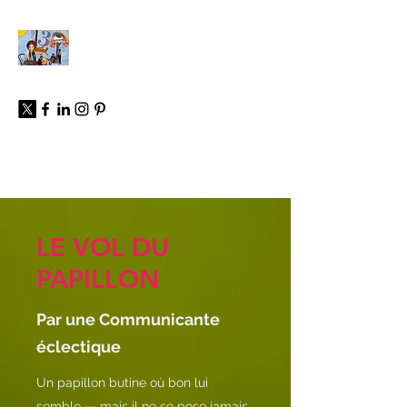
À propos
LE VOL DU
PAPILLON
Par une Communicante
éclectique
Un papillon butine où bon lui
semble — mais il ne se pose jamais