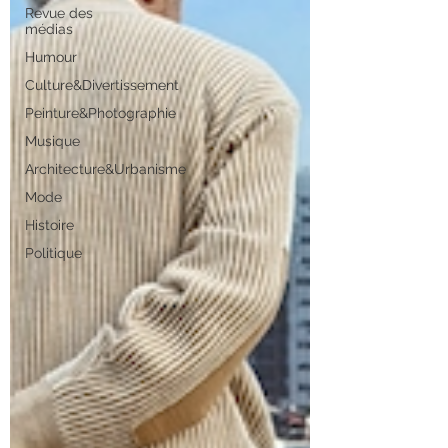
Revue des
médias
Humour
Culture&Divertissement
Peinture&Photographie
Musique
Architecture&Urbanisme
Mode
Histoire
Politique