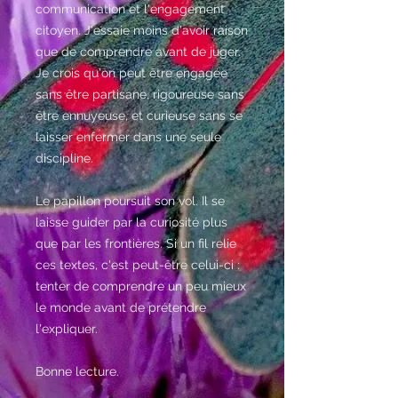
communication et l'engagement
citoyen. J'essaie moins d'avoir raison
que de comprendre avant de juger.
Je crois qu'on peut être engagée
sans être partisane, rigoureuse sans
être ennuyeuse, et curieuse sans se
laisser enfermer dans une seule
discipline.
Le papillon poursuit son vol. Il se
laisse guider par la curiosité plus
que par les frontières. Si un fil relie
ces textes, c'est peut-être celui-ci :
tenter de comprendre un peu mieux
le monde avant de prétendre
l'expliquer.
Bonne lecture.