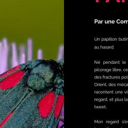
Par une Com
Un papillon buti
au hasard.
Né pendant le
picorage libre, c
des fractures po
Orient, des méca
racontent une vi
regard, et plus 
tweet.
Mon regard s'es