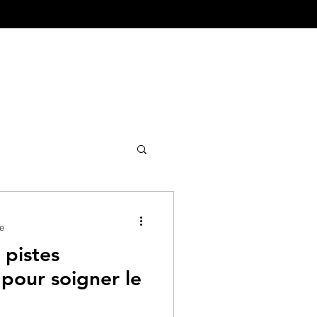
ture&Urbanisme
re
 pistes
pour soigner le