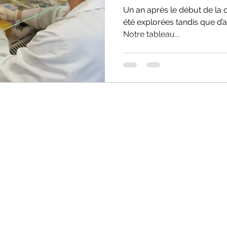
Un an après le début de la cr
été explorées tandis que d’
Notre tableau...