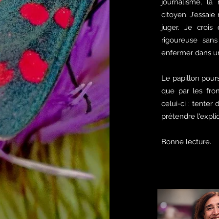
journalisme, la
citoyen. J'essai
juger. Je crois
rigoureuse sans
enfermer dans un
Le papillon poursu
que par les front
celui-ci : tent
prétendre l'expli
Bonne lecture.