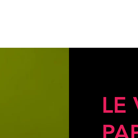
LE
PA