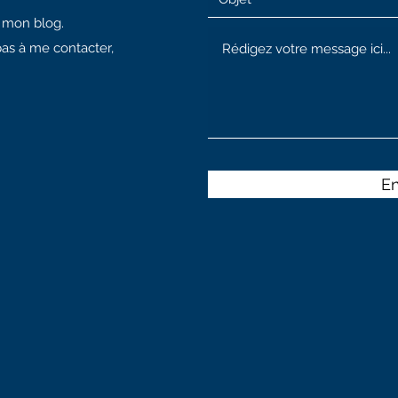
à mon blog.
pas à me contacter,
E