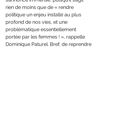
rien de moins que de « rendre 
politique un enjeu installé au plus 
profond de nos vies, et une 
problématique essentiellement 
portée par les femmes ! », rappelle 
Dominique Paturel. Bref, de reprendre 
la main sur des décisions portant sur 
un besoin vital, quotidien, sur 
lesquels nous avons tous, y compris 
les plus précaires, des désirs et des 
savoir-faire. Utopique ? 
« C’est une 
solution parmi d’autres, pas LA solution 
miracle, 
dit Jean-Claude Balbot. 
Offrir 
le choix d’une nourriture durable, c’est 
magnifique. Mais il faudra la produire, 
sans renforcer le système agro-
industriel, et donc, rendre désirable le 
métier de paysan. Un vrai programme 