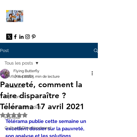
À propos
Post
Tous les posts
Flying Butterfly
Tous les posts
17 avr. 2021
5 min de lecture
Pauvreté, comment la
Actualités
faire disparaître ?
Opinion
Télérama 17 avril 2021
Revue des médias
Noté NaN étoiles sur 5.
Humour
Télérama publie cette semaine un 
Culture&Divertissement
excellent dossier sur la pauvreté, 
son analyse et les solutions 