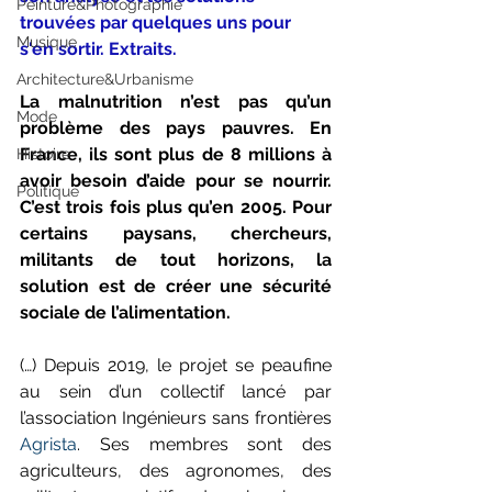
Peinture&Photographie
trouvées par quelques uns pour 
Musique
s'en sortir. Extraits.
Architecture&Urbanisme
La malnutrition n’est pas qu’un 
Mode
problème des pays pauvres. En 
France, ils sont plus de 8 millions à 
Histoire
avoir besoin d’aide pour se nourrir. 
Politique
C’est trois fois plus qu’en 2005. Pour 
certains paysans, chercheurs, 
militants de tout horizons, la 
solution est de créer une sécurité 
sociale de l’alimentation.
(…) Depuis 2019, le projet se peaufine 
au sein d’un collectif lancé par 
l’association Ingénieurs sans frontières 
Agrista
. Ses membres sont des 
agriculteurs, des agronomes, des 