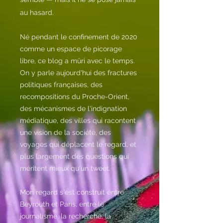
au hasard.
Né pendant le confinement de 2020
comme un espace de picorage
libre, ce blog a mûri avec le temps.
On y parle aujourd'hui des fractures
politiques françaises, des
recompositions du Proche-Orient,
des mécanismes de l'indignation
médiatique, des villes qui racontent
une vision de la société, des
voyages qui déplacent le regard, et
plus largement des questions qui
méritent mieux qu'un tweet.
Mon regard s'est construit entre
Beyrouth et Paris, entre le
journalisme, la recherche, la