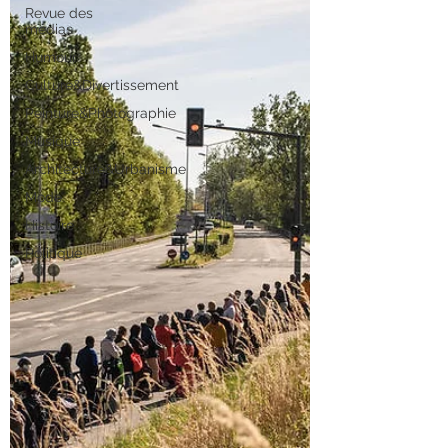
Revue des
médias
Humour
Culture&Divertissement
Peinture&Photographie
Musique
Architecture&Urbanisme
Mode
Histoire
Politique