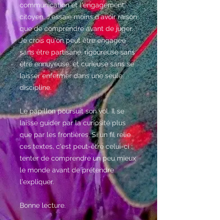
communication et l'engagement
citoyen. J'essaie moins d'avoir raison
que de comprendre avant de juger.
Je crois qu'on peut être engagée
sans être partisane, rigoureuse sans
être ennuyeuse, et curieuse sans se
laisser enfermer dans une seule
discipline.
Le papillon poursuit son vol. Il se
laisse guider par la curiosité plus
que par les frontières. Si un fil relie
ces textes, c'est peut-être celui-ci :
tenter de comprendre un peu mieux
le monde avant de prétendre
l'expliquer.
Bonne lecture.