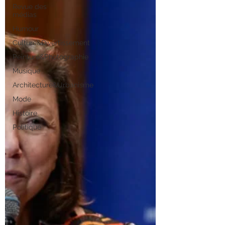
Revue des
médias
Humour
Culture&Divertissement
Peinture&Photographie
Musique
Architecture&Urbanisme
Mode
Histoire
Politique