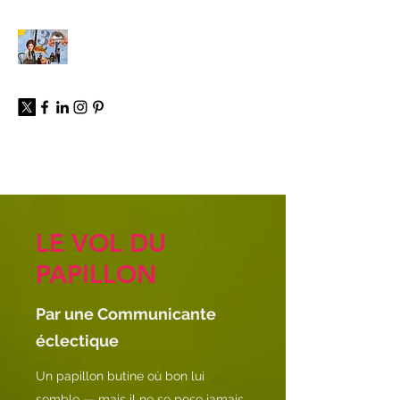
À propos
LE VOL DU
PAPILLON
Par une Communicante
éclectique
Un papillon butine où bon lui
semble — mais il ne se pose jamais