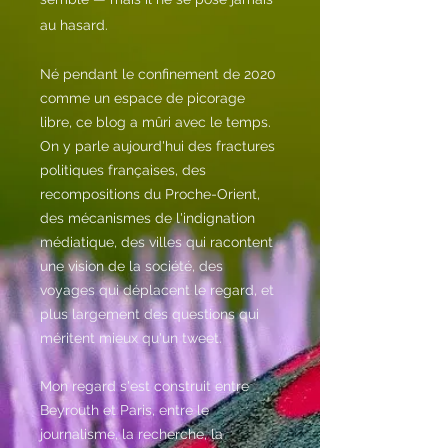
au hasard.
Né pendant le confinement de 2020
comme un espace de picorage
libre, ce blog a mûri avec le temps.
On y parle aujourd'hui des fractures
politiques françaises, des
recompositions du Proche-Orient,
des mécanismes de l'indignation
médiatique, des villes qui racontent
une vision de la société, des
voyages qui déplacent le regard, et
plus largement des questions qui
méritent mieux qu'un tweet.
Mon regard s'est construit entre
Beyrouth et Paris, entre le
journalisme, la recherche, la