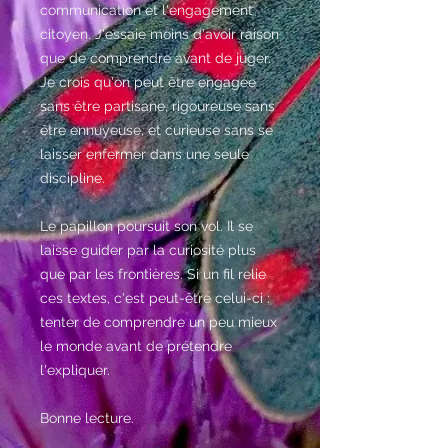
communication et l'engagement
citoyen. J'essaie moins d'avoir raison
que de comprendre avant de juger.
Je crois qu'on peut être engagée
sans être partisane, rigoureuse sans
être ennuyeuse, et curieuse sans se
laisser enfermer dans une seule
discipline.
Le papillon poursuit son vol. Il se
laisse guider par la curiosité plus
que par les frontières. Si un fil relie
ces textes, c'est peut-être celui-ci :
tenter de comprendre un peu mieux
le monde avant de prétendre
l'expliquer.
Bonne lecture.