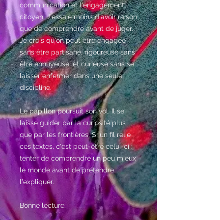
communication et l'engagement
citoyen. J'essaie moins d'avoir raison
que de comprendre avant de juger.
Je crois qu'on peut être engagée
sans être partisane, rigoureuse sans
être ennuyeuse, et curieuse sans se
laisser enfermer dans une seule
discipline.
Le papillon poursuit son vol. Il se
laisse guider par la curiosité plus
que par les frontières. Si un fil relie
ces textes, c'est peut-être celui-ci :
tenter de comprendre un peu mieux
le monde avant de prétendre
l'expliquer.
Bonne lecture.