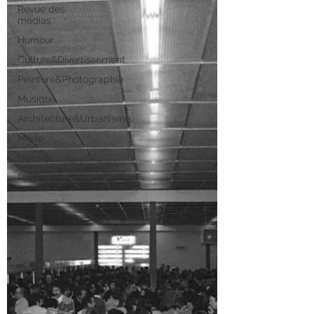
Revue des
médias
Humour
Culture&Divertissement
Peinture&Photographie
Musique
Architecture&Urbanisme
Mode
Histoire
Politique