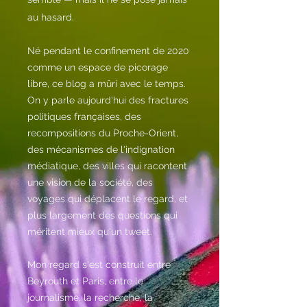
au hasard.
Né pendant le confinement de 2020
comme un espace de picorage
libre, ce blog a mûri avec le temps.
On y parle aujourd'hui des fractures
politiques françaises, des
recompositions du Proche-Orient,
des mécanismes de l'indignation
médiatique, des villes qui racontent
une vision de la société, des
voyages qui déplacent le regard, et
plus largement des questions qui
méritent mieux qu'un tweet.
Mon regard s'est construit entre
Beyrouth et Paris, entre le
journalisme, la recherche, la