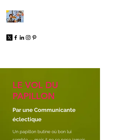
À propos
LE VOL DU
PAPILLON
Par une Communicante
éclectique
Un papillon butine où bon lui
semble — mais il ne se pose jamais