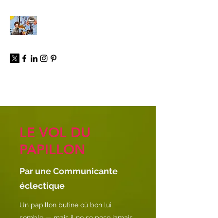
À propos
LE VOL DU
PAPILLON
Par une Communicante
éclectique
Un papillon butine où bon lui
semble — mais il ne se pose jamais