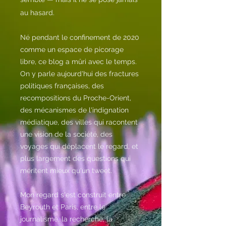
au hasard.
Né pendant le confinement de 2020
comme un espace de picorage
libre, ce blog a mûri avec le temps.
On y parle aujourd'hui des fractures
politiques françaises, des
recompositions du Proche-Orient,
des mécanismes de l'indignation
médiatique, des villes qui racontent
une vision de la société, des
voyages qui déplacent le regard, et
plus largement des questions qui
méritent mieux qu'un tweet.
Mon regard s'est construit entre
Beyrouth et Paris, entre le
journalisme, la recherche, la