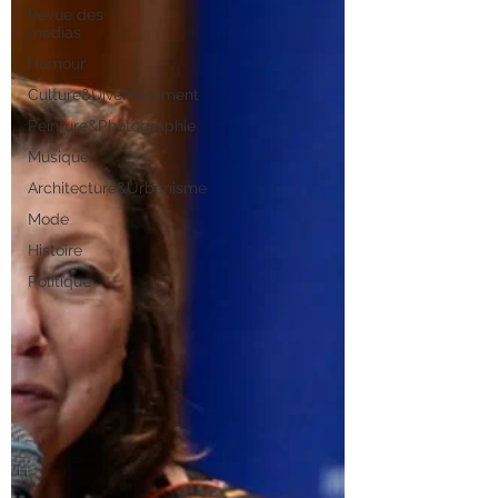
Revue des
médias
Humour
Culture&Divertissement
Peinture&Photographie
Musique
Architecture&Urbanisme
Mode
Histoire
Politique