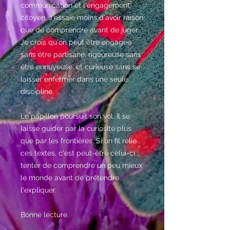
communication et l'engagement
citoyen. J'essaie moins d'avoir raison
que de comprendre avant de juger.
Je crois qu'on peut être engagée
sans être partisane, rigoureuse sans
être ennuyeuse, et curieuse sans se
laisser enfermer dans une seule
discipline.
Le papillon poursuit son vol. Il se
laisse guider par la curiosité plus
que par les frontières. Si un fil relie
ces textes, c'est peut-être celui-ci :
tenter de comprendre un peu mieux
le monde avant de prétendre
l'expliquer.
Bonne lecture.