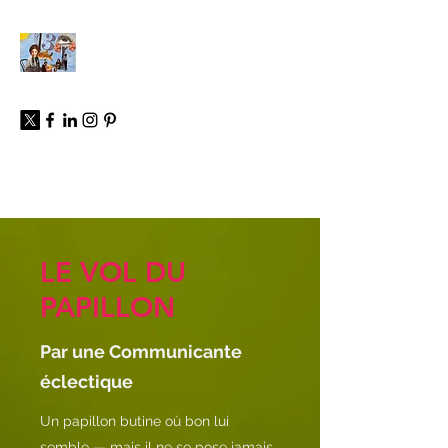
À propos
LE VOL DU
PAPILLON
Par une Communicante
éclectique
Un papillon butine où bon lui
semble — mais il ne se pose jamais