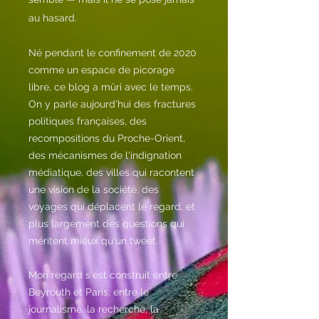
au hasard.
Né pendant le confinement de 2020
comme un espace de picorage
libre, ce blog a mûri avec le temps.
On y parle aujourd'hui des fractures
politiques françaises, des
recompositions du Proche-Orient,
des mécanismes de l'indignation
médiatique, des villes qui racontent
une vision de la société, des
voyages qui déplacent le regard, et
plus largement des questions qui
méritent mieux qu'un tweet.
Mon regard s'est construit entre
Beyrouth et Paris, entre le
journalisme, la recherche, la