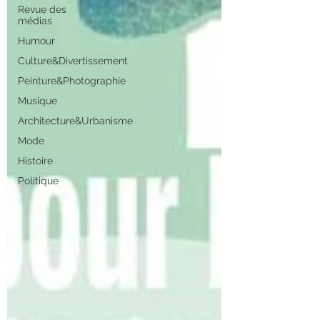
Revue des
médias
Humour
Culture&Divertissement
Peinture&Photographie
Musique
Architecture&Urbanisme
Mode
Histoire
Politique