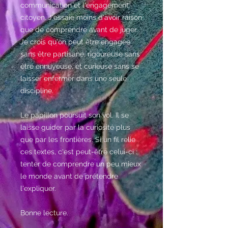
communication et l'engagement
citoyen. J'essaie moins d'avoir raison
que de comprendre avant de juger.
Je crois qu'on peut être engagée
sans être partisane, rigoureuse sans
être ennuyeuse, et curieuse sans se
laisser enfermer dans une seule
discipline.
Le papillon poursuit son vol. Il se
laisse guider par la curiosité plus
que par les frontières. Si un fil relie
ces textes, c'est peut-être celui-ci :
tenter de comprendre un peu mieux
le monde avant de prétendre
l'expliquer.
Bonne lecture.