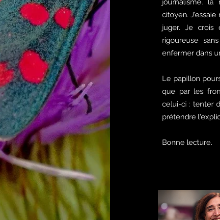
journalisme, la
citoyen. J'essai
juger. Je crois
rigoureuse sans
enfermer dans un
Le papillon poursu
que par les front
celui-ci : tent
prétendre l'expli
Bonne lecture.