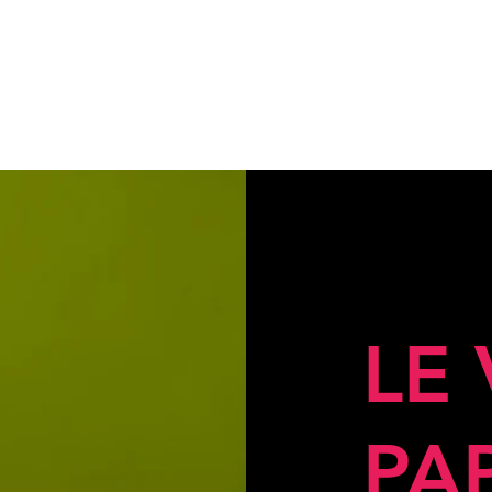
LE
PA