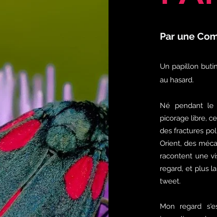
Par une Com
Un papillon buti
au hasard.
Né pendant le
picorage libre, c
des fractures po
Orient, des méca
racontent une vi
regard, et plus 
tweet.
Mon regard s'es