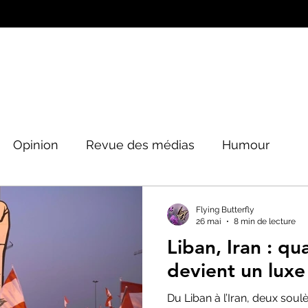
Opinion
Revue des médias
Humour
Peinture&Photographie
Musique
Architec
Flying Butterfly
26 mai
8 min de lecture
Liban, Iran : qu
tique
devient un luxe
Du Liban à l’Iran, deux sou