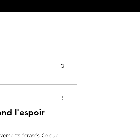
ture&Urbanisme
and l'espoir
lèvements écrasés. Ce que