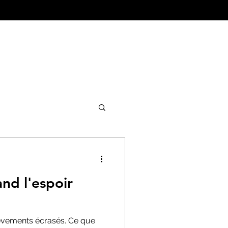
ture&Urbanisme
and l'espoir
lèvements écrasés. Ce que