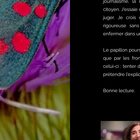
journalisme, la
citoyen. J'essai
juger. Je crois
rigoureuse sans
enfermer dans un
Le papillon poursu
que par les front
celui-ci : tent
prétendre l'expli
Bonne lecture.