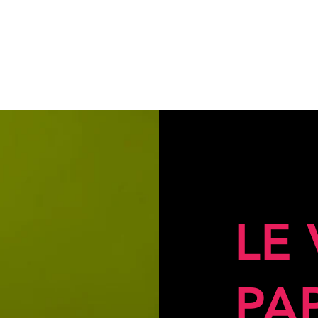
LE
PA