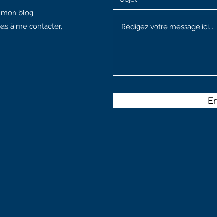
à mon blog.
pas à me contacter,
E