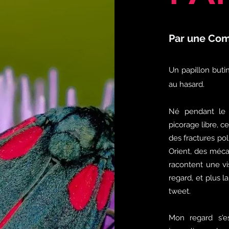
Par une Com
Un papillon buti
au hasard.
Né pendant le
picorage libre, c
des fractures po
Orient, des méca
racontent une vi
regard, et plus 
tweet.
Mon regard s'es