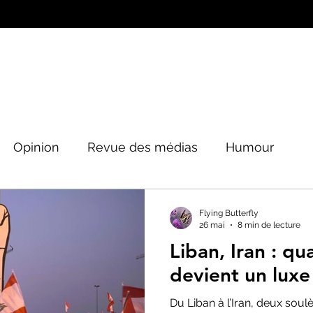
Opinion
Revue des médias
Humour
Peinture&Photographie
Musique
Architec
Flying Butterfly
26 mai
8 min de lecture
Liban, Iran : qu
tique
devient un luxe
Du Liban à l’Iran, deux sou