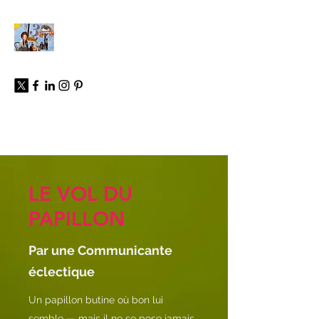
À propos
LE VOL DU
PAPILLON
Par une Communicante
éclectique
Un papillon butine où bon lui
semble — mais il ne se pose jamais