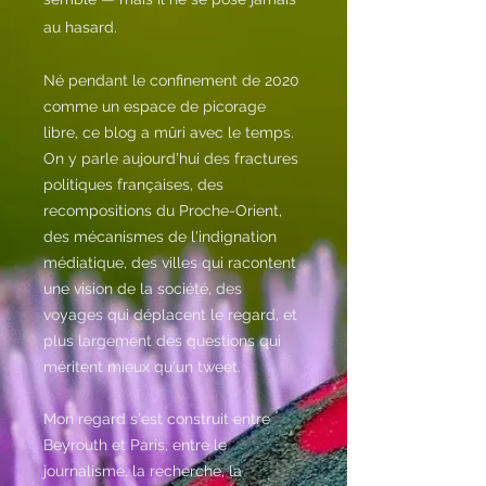
au hasard.
Né pendant le confinement de 2020
comme un espace de picorage
libre, ce blog a mûri avec le temps.
On y parle aujourd'hui des fractures
politiques françaises, des
recompositions du Proche-Orient,
des mécanismes de l'indignation
médiatique, des villes qui racontent
une vision de la société, des
voyages qui déplacent le regard, et
plus largement des questions qui
méritent mieux qu'un tweet.
Mon regard s'est construit entre
Beyrouth et Paris, entre le
journalisme, la recherche, la