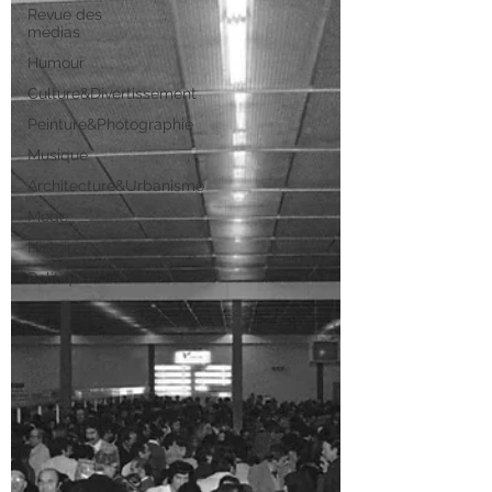
Revue des
médias
Humour
Culture&Divertissement
Peinture&Photographie
Musique
Architecture&Urbanisme
Mode
Histoire
Politique