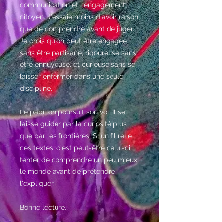
communication et l'engagement
citoyen. J'essaie moins d'avoir raison
que de comprendre avant de juger.
Je crois qu'on peut être engagée
sans être partisane, rigoureuse sans
être ennuyeuse, et curieuse sans se
laisser enfermer dans une seule
discipline.
Le papillon poursuit son vol. Il se
laisse guider par la curiosité plus
que par les frontières. Si un fil relie
ces textes, c'est peut-être celui-ci :
tenter de comprendre un peu mieux
le monde avant de prétendre
l'expliquer.
Bonne lecture.