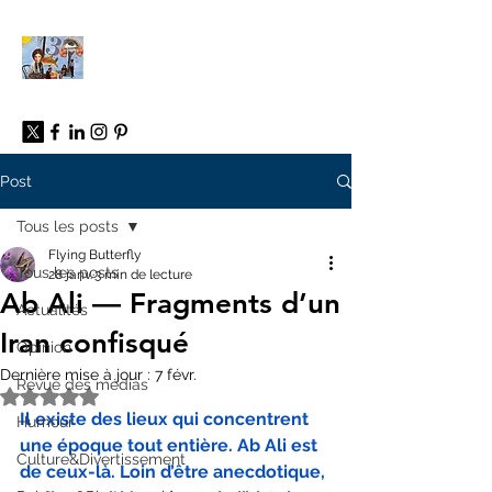
À propos
Post
Tous les posts
Flying Butterfly
Tous les posts
28 janv.
3 min de lecture
Ab Ali — Fragments d’un
Actualités
Iran confisqué
Opinion
Dernière mise à jour :
7 févr.
Revue des médias
Noté NaN étoiles sur 5.
Il existe des lieux qui concentrent 
Humour
une époque tout entière. Ab Ali est 
Culture&Divertissement
de ceux-là. Loin d’être anecdotique, 