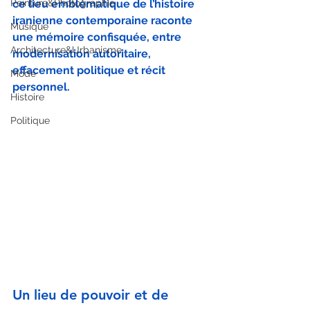
Peinture&Photographie
ce lieu emblématique de l’histoire 
iranienne contemporaine raconte 
Musique
une mémoire confisquée, entre 
Architecture&Urbanisme
modernisation autoritaire, 
effacement politique et récit 
Mode
personnel.
Histoire
Politique
Un lieu de pouvoir et de 